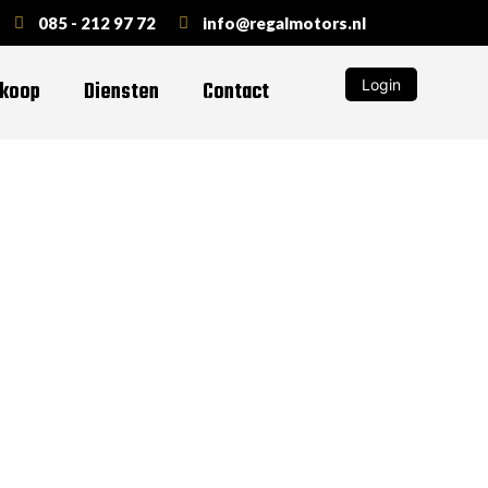
085 - 212 97 72
info@regalmotors.nl
Login
nkoop
Diensten
Contact