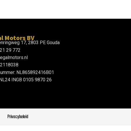
l Motors BV
nringweg 17, 2803 PE Gouda
 21 29 772
egalmotors.nl
92118038
ummer: NL865892416B01
 NL24 INGB 0105 9870 26
Privacybeleid