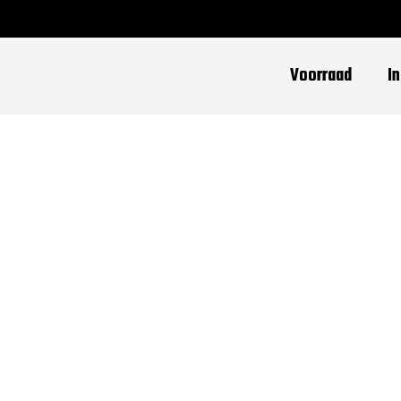
Voorraad
I
dmin
nts