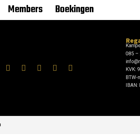
Members
Boekingen
Rega
Kampe
085 –
info@r
KVK: 
BTW-n
IBAN:
n